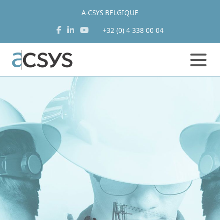
A-CSYS BELGIQUE
+32 (0) 4 338 00 04
Aller
au
contenu