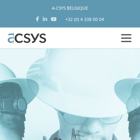
A-CSYS BELGIQUE
+32 (0) 4 338 00 04
Aller
au
contenu