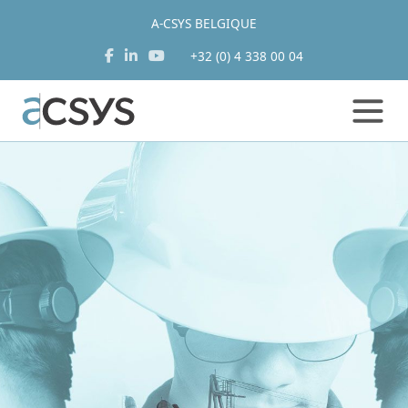
A-CSYS BELGIQUE
+32 (0) 4 338 00 04
Aller
au
contenu