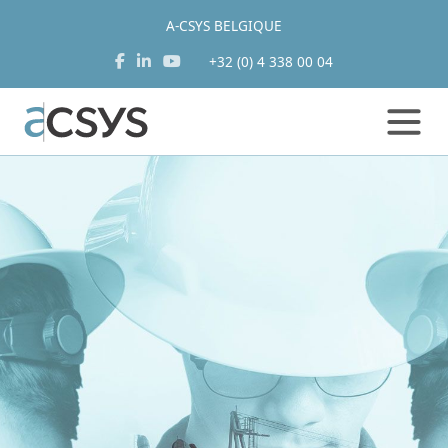
A-CSYS BELGIQUE
+32 (0) 4 338 00 04
Aller
au
contenu