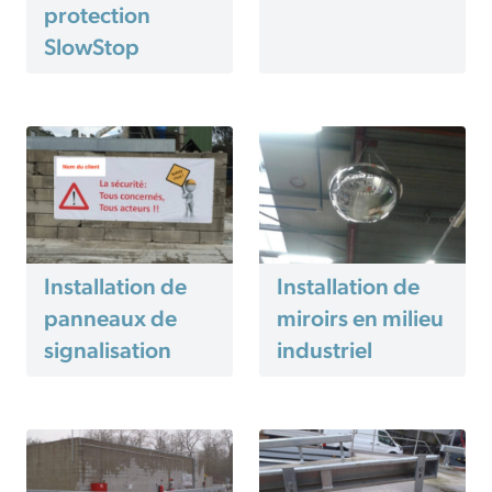
protection
SlowStop
Installation de
Installation de
panneaux de
miroirs en milieu
signalisation
industriel