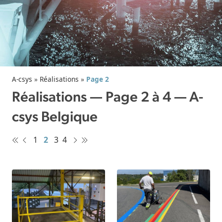
A-csys
»
Réalisations
»
Page 2
Réalisations — Page 2 à 4 — A-
csys Belgique
1
2
3
4