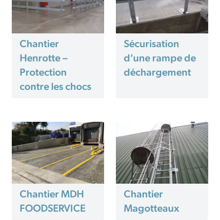
Chantier
Sécurisation
Henrotte –
d’une rampe de
Protection
déchargement
contre les chocs
Chantier MDH
Chantier
FOODSERVICE
Magotteaux