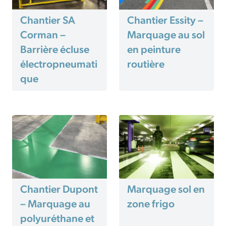
Chantier SA
Chantier Essity –
Corman –
Marquage au sol
Barrière écluse
en peinture
électropneumati
routière
que
Chantier Dupont
Marquage sol en
– Marquage au
zone frigo
polyuréthane et