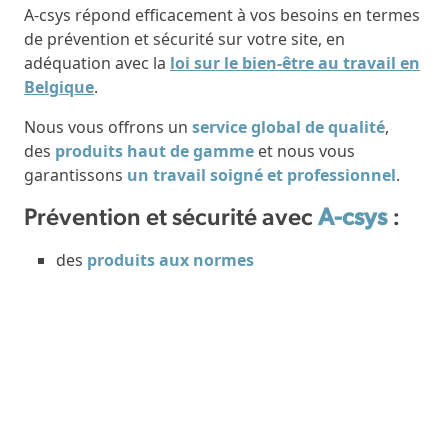
A-csys répond efficacement à vos besoins en termes
de prévention et sécurité sur votre site, en
adéquation avec la
loi sur le bien-être au travail en
Belgique
.
Nous vous offrons un
service global de qualité
,
des
produits haut de gamme
et nous vous
garantissons
un travail soigné et professionnel
.
Prévention et sécurité avec
A-csys
:
des
produits aux normes
des
certificats de performances
des
études et des solutions sur-mesure
des
garanties
Après une analyse sur site des problèmes constatés,
nous vous proposons des solutions dont les