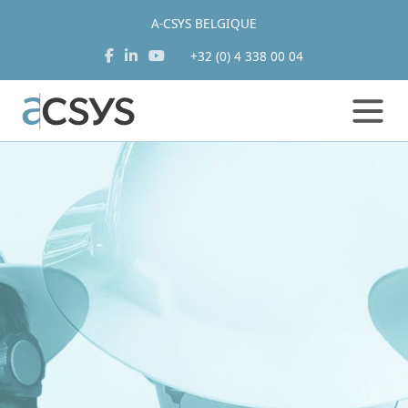
A-CSYS BELGIQUE
+32 (0) 4 338 00 04
Aller
au
contenu