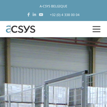
A-CSYS BELGIQUE
+32 (0) 4 338 00 04
Aller
au
contenu