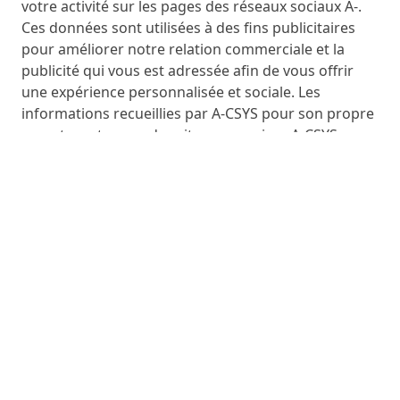
votre activité sur les pages des réseaux sociaux A-.
Ces données sont utilisées à des fins publicitaires
pour améliorer notre relation commerciale et la
publicité qui vous est adressée afin de vous offrir
une expérience personnalisée et sociale. Les
informations recueillies par A-CSYS pour son propre
compte au travers des sites ou services A-CSYS en
lien avec les réseaux sociaux sont régies par les
présentes conditions. En revanche, A-CSYS n’est pas
responsable de l’utilisation qui est faite de vos
données par les réseaux sociaux pour leur propre
compte.
12. Quels sont les Cookies utilisés pour le ciblage
publicitaire ?
Nous utilisons des technologies de traçages
notamment des cookies pour adapter la publicité à
vos besoins et centres d’intérêt sur nos sites ou ceux
de partenaires. Nous vous invitons à consulter la