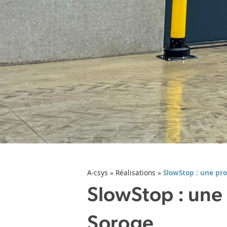
A-csys
»
Réalisations
»
SlowStop : une pro
SlowStop : une 
Soroge