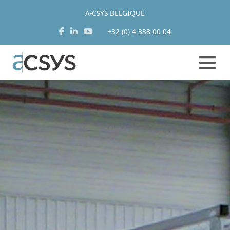
A-CSYS BELGIQUE
+32 (0) 4 338 00 04
Aller
au
contenu