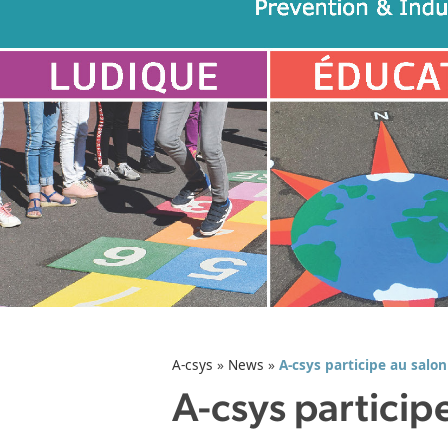
A-csys
»
News
»
A-csys participe au salo
A-csys particip