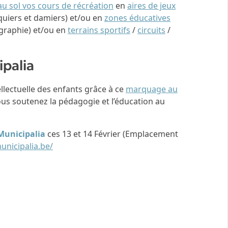
 sol vos cours de récréation
en
aires de jeux
iquiers et damiers) et/ou en
zones éducatives
ographie) et/ou en
terrains sportifs
/
circuits
/
ipalia
ellectuelle des enfants grâce à ce
marquage au
ous soutenez la pédagogie et l’éducation au
Municipalia
ces 13 et 14 Février (Emplacement
unicipalia.be/