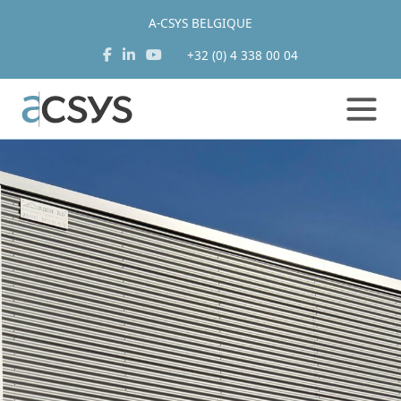
A-CSYS BELGIQUE
+32 (0) 4 338 00 04
Aller
au
contenu