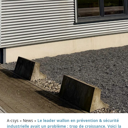
A-csys
»
News
»
Le leader wallon en prévention & sécurité
industrielle avait un problème : trop de croissance. Voici la