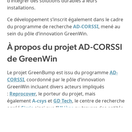
d’intégrer des solutions durables à leurs
installations.
Ce développement s’inscrit également dans le cadre
du programme de recherche
AD-CORSSI
, mené au
sein du pôle d’innovation GreenWin.
À propos du projet AD-CORSSI
de GreenWin
Le projet GreenBump est issu du programme
AD-
CORSSI
, coordonné par le pôle d’innovation
GreenWin incluant divers acteurs impliqués
:
Reprocover
, le porteur du projet, mais
également
A-csys
et
GD Tech
, le centre de recherche
agréé
Sirris
ainsi que l’
ULiège
au travers des entités
PEPs, Argenco et CM3.
L’objectif du projet
AD-CORSSI
est, au travers d’une