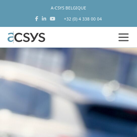
A-CSYS BELGIQUE
+32 (0) 4 338 00 04
Aller
au
contenu