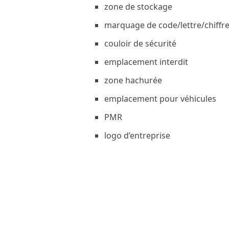
zone de stockage
marquage de code/lettre/chiffre
couloir de sécurité
emplacement interdit
zone hachurée
emplacement pour véhicules
PMR
logo d’entreprise
zone de livraison
Nos marquages extérieurs au sol con
encourager la sécurité et la producti