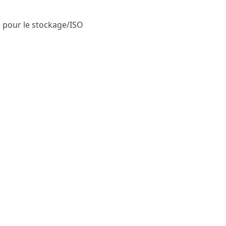
 pour le stockage/ISO
tribuent ainsi à une meilleure organisation pour
vité.