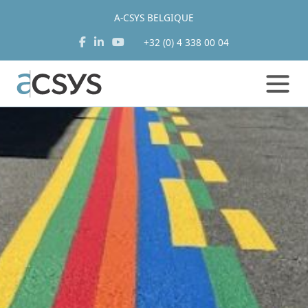
A-CSYS BELGIQUE
+32 (0) 4 338 00 04
Aller
au
contenu