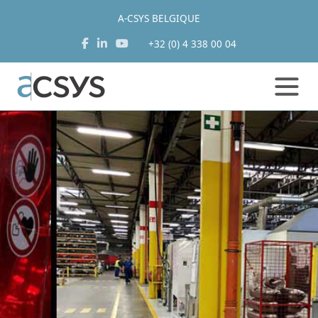
A-CSYS BELGIQUE
+32 (0) 4 338 00 04
Aller
au
contenu