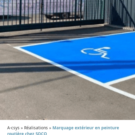
A-csys
»
Réalisations
»
Marquage extérieur en peinture
routière chez SOCO