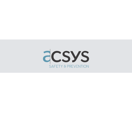
Nos solutions
Réalisations
Focus
News
À propos
Demander un devis
Contact