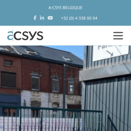
A-CSYS BELGIQUE
+32 (0) 4 338 00 04
Aller
au
contenu