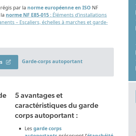
régis par la
norme européenne en ISO
NF
 la
norme NF E85-015
: Éléments d’installations
nents – Escaliers, échelles à marches et garde-
Garde-corps autoportant
is
de
5 avantages et
caractéristiques du garde
corps autoportant :
Les
garde corps
autoportants
préservent l’
étanchéité