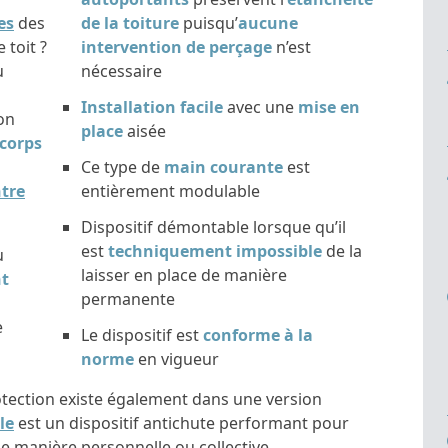
es
des
de la toiture
puisqu’
aucune
 toit ?
intervention de perçage
n’est
u
nécessaire
Installation facile
avec une
mise en
non
place
aisée
corps
Ce type de
main courante
est
ntre
entièrement modulable
Dispositif démontable lorsque qu’il
est
techniquement impossible
de la
u
laisser en place de manière
nt
permanente
e
Le dispositif est
conforme à la
norme
en vigueur
otection existe également dans une version
le
est un dispositif antichute performant pour
 manière personnelle ou collective.