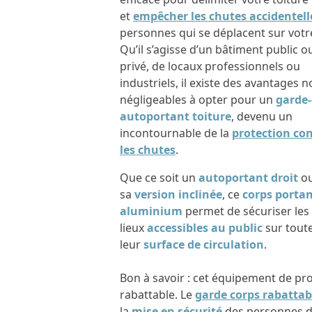
et
empêcher les chutes accidentell
personnes qui se déplacent sur votre
Qu’il s’agisse d’un bâtiment public o
privé, de locaux professionnels ou
industriels, il existe des avantages 
négligeables à opter pour un
garde-
autoportant toiture
, devenu un
incontournable de la
protection co
les chutes
.
Que ce soit un
autoportant droit
o
sa
version inclinée
, ce
corps porta
aluminium
permet de sécuriser les
lieux
accessibles au public
sur tout
leur
surface de circulation
.
Bon à savoir : cet équipement de pr
rabattable. Le
garde corps rabattab
la
mise en sécurité
des personnes de