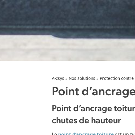
A-csys
»
Nos solutions
»
Protection contre
Point d’ancrage
Point d’ancrage toiture
chutes de hauteur
Le
point d’ancrage toiture
est un ty