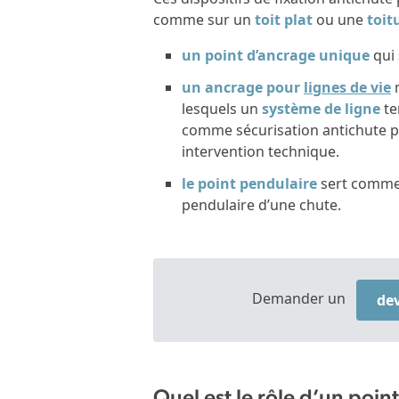
comme sur un
toit plat
ou une
toit
un point d’ancrage unique
qui 
un ancrage pour
lignes de vie
m
lesquels un
système de ligne
te
comme sécurisation antichute p
intervention technique.
le point pendulaire
sert comme 
pendulaire d’une chute.
Demander un
de
Quel est le rôle d’un point