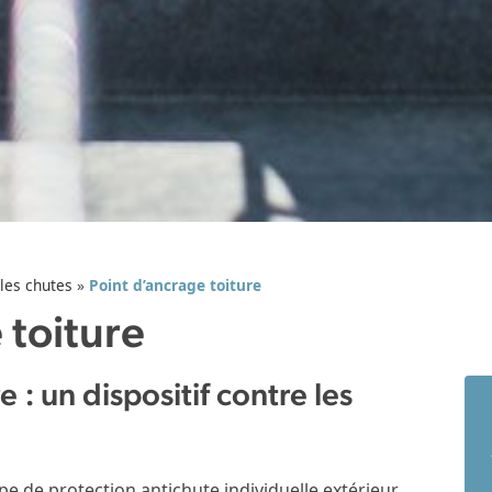
 les chutes
»
Point d’ancrage toiture
 toiture
 : un dispositif contre les
pe de protection antichute individuelle extérieur.