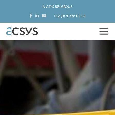
A-CSYS BELGIQUE
+32 (0) 4 338 00 04
Aller
au
contenu