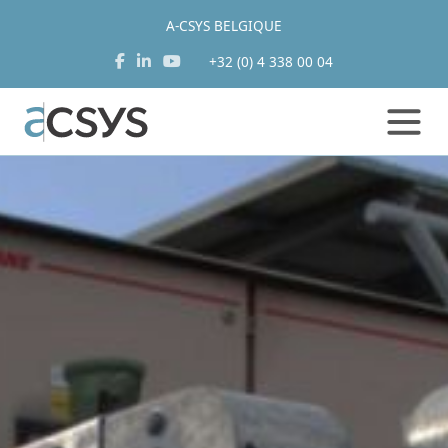
A-CSYS BELGIQUE
+32 (0) 4 338 00 04
Aller
au
contenu