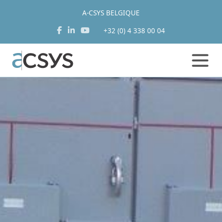
A-CSYS BELGIQUE
+32 (0) 4 338 00 04
Aller
au
contenu